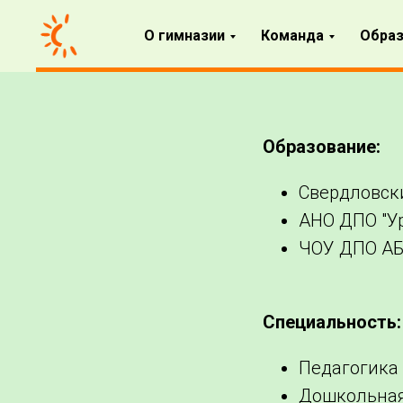
О гимназии
Команда
Образ
Образование:
Свердловски
АНО ДПО "Ур
ЧОУ ДПО АБи
Специальность:
Педагогика
Дошкольная