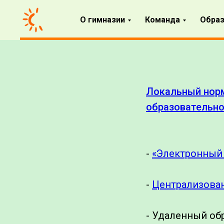
О гимназии
Команда
Образ
Локальный норм
образовательно
-
«Электронный
-
Централизован
- Удаленный об