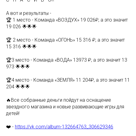
А вот и результаты -
🏆 1 место - Команда «ВОЗДУХ» 19 026₽, а это значит
19 026 🌟🌟🌟
🏆 2 место - Команда «ОГОНЬ» 15 316 ₽, а это значит
15 316 🌟🌟🌟
🏆3 место - Команда «ВОДА» 13973 ₽, а это значит 13
973 🌟🌟🌟
🏆4 место - Команда «ЗЕМЛЯ» 11 204₽, а это значит 11
204 🌟🌟🌟
🔥Все собранные деньги пойдут на оснащение
звездного магазина и новые развивающие игры для
детей!
❤️ -
https://vk.com/album-132664763_306629346