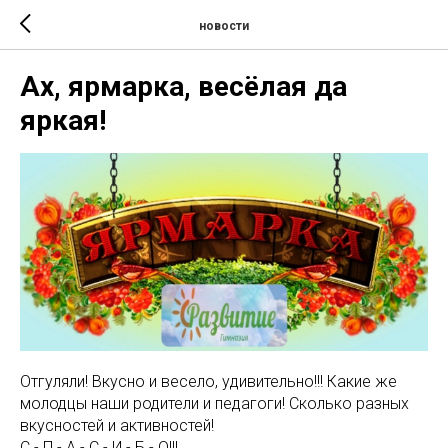
новости
Ах, ярмарка, весëлая да
яркая!
Отгуляли! Вкусно и весело, удивительно!!! Какие же
молодцы наши родители и педагоги! Сколько разных
вкусностей и активностей!
С - П - А - С - И - Б - О!!!