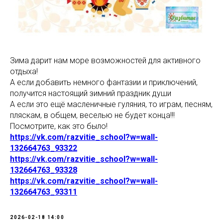
Зима дарит нам море возможностей для активного
отдыха!
А если добавить немного фантазии и приключений,
получится настоящий зимний праздник души
А если это ещё масленичные гуляния, то играм, песням,
пляскам, в общем, веселью не будет конца!!!
Посмотрите, как это было!
https://vk.com/razvitie_school?w=wall-
132664763_93322
https://vk.com/razvitie_school?w=wall-
132664763_93328
https://vk.com/razvitie_school?w=wall-
132664763_93311
2026-02-18 14:00