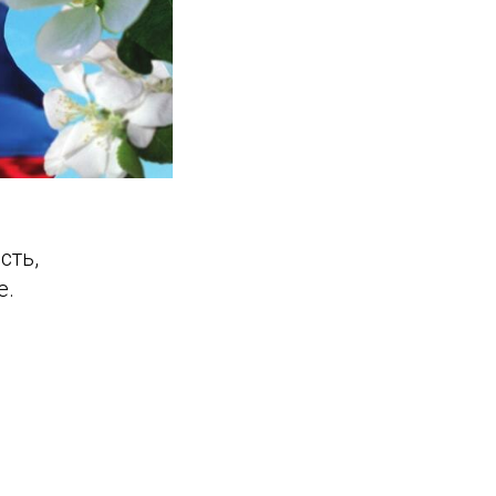
сть,
е.