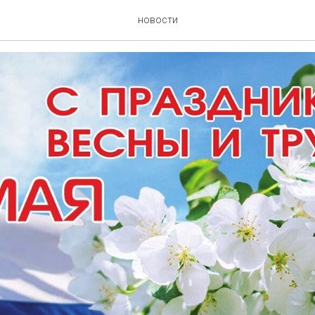
иком весны и труда!
новости