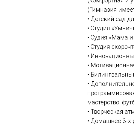
(комфортная и ую
(Гимназия имеет
• Детский сад дл
• Студия «Умнич
• Судия «Мама 
• Студия скорочт
• Инновационны
• Мотивационная
• Билингвальный
• Дополнительно
программировани
мастерство, фут
• Творческая ат
• Домашнее 3-х