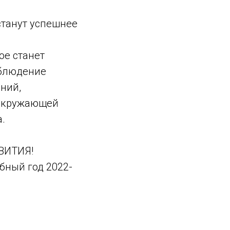
станут успешнее
ое станет
облюдение
ний,
 окружающей
.
ЗВИТИЯ!
бный год 2022-