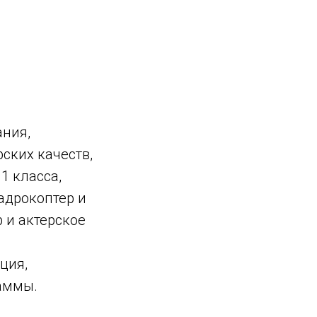
ания,
ских качеств,
1 класса,
адрокоптер и
 и актерское
ция,
раммы.