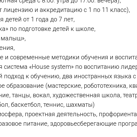
тная среда с 8.00. утра до 17.00. вечера),
 лицензию и аккредитацию с 1 по 11 класс),
я детей от 1 года до 7 лет,
ка» по подготовке детей к школе,
и малыш»,
ения,
е и современные методики обучения и воспит
 система «House system» по воспитанию лидер
 подход к обучению, два иностранных языка с 
е образование (мастерские, робототехника, кв
е, танцы, вокал, художественная школа, театр
бол, баскетбол, теннис, шахматы)
мосфера, проектная деятельность, профориента
 разовое питание, здоровьесберегающие прог