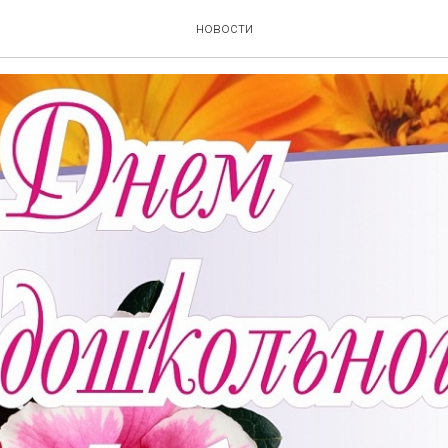
иком!
новости