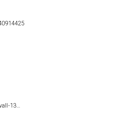
140914425
wall-13…