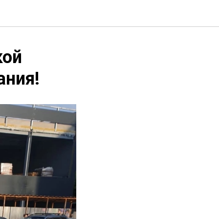
кой
ания!