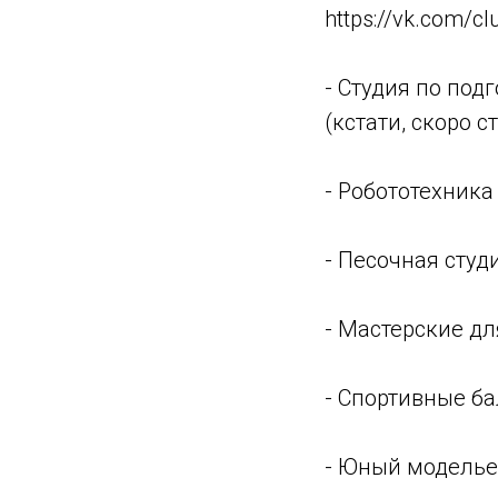
https://vk.com/c
- Студия по подг
(кстати, скоро ст
- Робототехника 
- Песочная студи
- Мастерские д
- Спортивные бал
- Юный модельер 