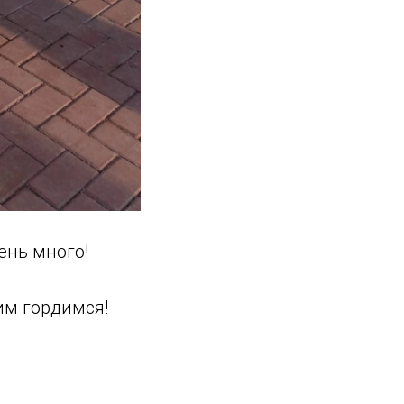
чень много!
тим гордимся!