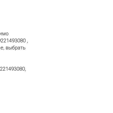
димо
221493080 ,
е, выбрать
9221493080,