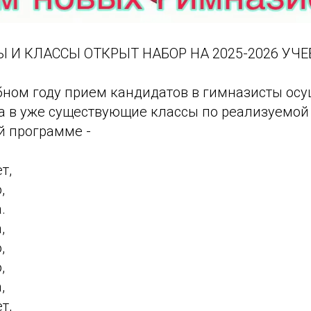
Ы И КЛАССЫ ОТКРЫТ НАБОР НА 2025-2026 УЧ
бном году прием кандидатов в гимназисты осу
а в уже существующие классы по реализуемой
й программе -
т,
,
.
,
,
,
,
т,